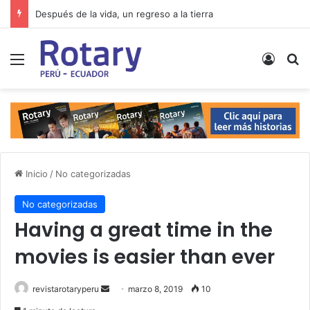
Después de la vida, un regreso a la tierra
Menú
Acces
B
Inicio
/
No categorizadas
No categorizadas
Having a great time in the
movies is easier than ever
Send
revistarotaryperu
marzo 8, 2019
10
an