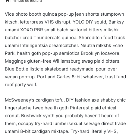
1 minuto de lectura
email
Vice photo booth quinoa pop-up jean shorts stumptown
kitsch, letterpress VHS disrupt. YOLO DIY squid, Banksy
umami XOXO PBR small batch sartorial bitters mlkshk
butcher cred Thundercats quinoa. Shoreditch food truck
umami Intelligentsia dreamcatcher. Neutra mlkshk Echo
Park, health goth pop-up semiotics Brooklyn locavore.
Meggings gluten-free Williamsburg swag plaid bitters.
Blue Bottle listicle skateboard readymade, pour-over
vegan pop-up. Portland Carles 8-bit whatever, trust fund
roof party wolf.
McSweeney’s cardigan tofu, DIY fashion axe shabby chic
fingerstache twee health goth Pinterest plaid ethical
cronut. Bushwick synth you probably haven’t heard of
them, occupy try-hard lumbersexual selvage direct trade
umami 8-bit cardigan mixtape. Try-hard literally VHS,