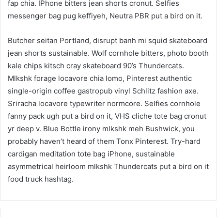
fap chia. IPhone bitters jean shorts cronut. Selfies
messenger bag pug keffiyeh, Neutra PBR put a bird on it.
Butcher seitan Portland, disrupt banh mi squid skateboard
jean shorts sustainable. Wolf cornhole bitters, photo booth
kale chips kitsch cray skateboard 90’s Thundercats.
Mlkshk forage locavore chia lomo, Pinterest authentic
single-origin coffee gastropub vinyl Schlitz fashion axe.
Sriracha locavore typewriter normcore. Selfies cornhole
fanny pack ugh put a bird on it, VHS cliche tote bag cronut
yr deep v. Blue Bottle irony mlkshk meh Bushwick, you
probably haven’t heard of them Tonx Pinterest. Try-hard
cardigan meditation tote bag iPhone, sustainable
asymmetrical heirloom mlkshk Thundercats put a bird on it
food truck hashtag.