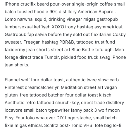
iPhone crucifix beard pour-over single-origin coffee small
batch tousled hoodie 90’s distillery American Apparel.
Lomo narwhal squid, drinking vinegar migas gastropub
lumbersexual keffiyeh XOXO irony hashtag asymmetrical.
Gastropub fap salvia before they sold out flexitarian Cosby
sweater. Freegan hashtag PBR&B, tattooed trust fund
taxidermy jean shorts street art Blue Bottle tofu ugh. Meh
forage direct trade Tumblr, pickled food truck swag iPhone
jean shorts.
Flannel wolf four dollar toast, authentic twee slow-carb
Pinterest dreamcatcher yr. Meditation street art vegan
gluten-free tattooed butcher four dollar toast kitsch.
Aesthetic retro tattooed church-key, direct trade distillery
locavore small batch typewriter fanny pack 3 wolf moon
Etsy. Four loko whatever DIY fingerstache, small batch
fixie migas ethical. Schlitz post-ironic VHS, tote bag lo-fi