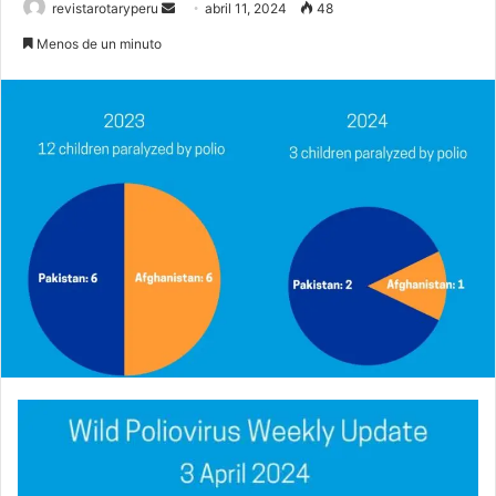
Send
revistarotaryperu
abril 11, 2024
48
an
Menos de un minuto
email