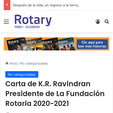
Después de la vida, un regreso a la tierra
Menú
Acces
B
Inicio
/
No categorizadas
No categorizadas
Carta de K.R. Ravindran
Presidente de La Fundación
Rotaria 2020-2021