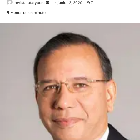
Send
revistarotaryperu
junio 12, 2020
7
an
Menos de un minuto
email