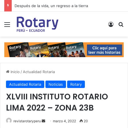
Después de la vida, un regreso a la tierra
Menú
Acces
B
Inicio
/
Actualidad Rotaria
Actualidad Rotaria
Noticias
Rotary
XLVIII INSTITUTO ROTARIO
LIMA 2022 – ZONA 23B
Send
revistarotaryperu
marzo 4, 2022
20
an