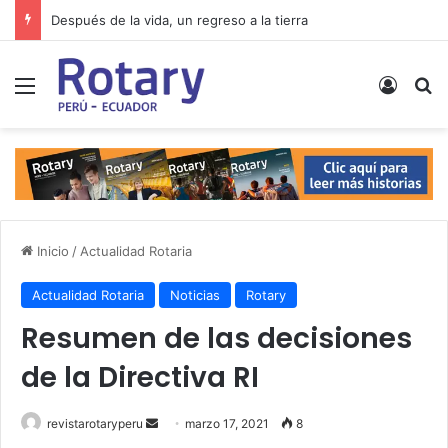
Después de la vida, un regreso a la tierra
Menú
Acces
B
Inicio
/
Actualidad Rotaria
Actualidad Rotaria
Noticias
Rotary
Resumen de las decisiones
de la Directiva RI
Send
revistarotaryperu
marzo 17, 2021
8
an