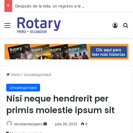
Después de la vida, un regreso a la tierra
Menú
Acces
B
Inicio
/
Uncategorized
Uncategorized
Nisi neque hendrerit per
primis molestie ipsum sit
revistarotaryperu
S
julio 26, 2022
6
e